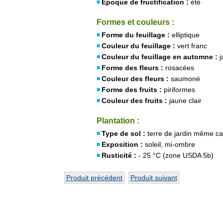
Époque de fructification :
été
Formes et couleurs :
Forme du feuillage :
elliptique
Couleur du feuillage :
vert franc
Couleur du feuillage en automne :
j
Forme des fleurs :
rosacées
Couleur des fleurs :
saumoné
Forme des fruits :
piriformes
Couleur des fruits :
jaune clair
Plantation :
Type de sol :
terre de jardin même ca
Exposition :
soleil, mi-ombre
Rusticité :
- 25 °C (zone USDA 5b)
Produit précédent
Produit suivant