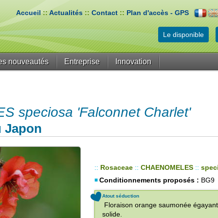
Accueil
::
Actualités
::
Contact
::
Plan d'accès - GPS
Le disponible
es nouveautés
Entreprise
Innovation
speciosa 'Falconnet Charlet'
u Japon
::
Rosaceae
::
CHAENOMELES
::
spec
Conditionnements proposés :
BG9
Atout séduction
Floraison orange saumonée égayant la 
solide.