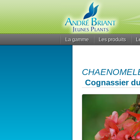
La gamme
Les produits
L
CHAENOMELES 
Cognassier d