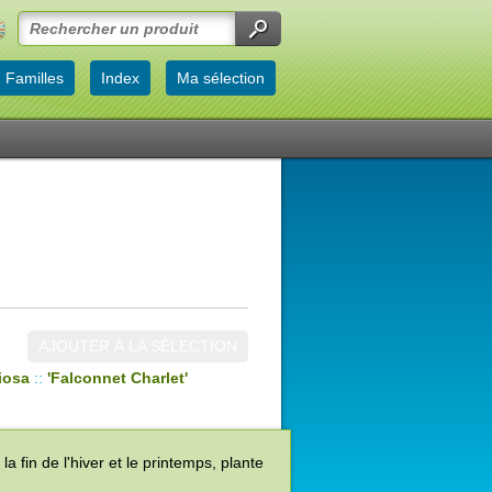
Familles
Index
Ma sélection
AJOUTER À LA SÉLECTION
iosa
::
'Falconnet Charlet'
fin de l'hiver et le printemps, plante