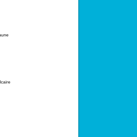
aune
lcaire