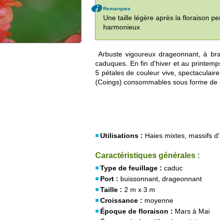
Remarques
Une taille légère après la floraison p
harmonieux
Arbuste vigoureux drageonnant, à bran
caduques. En fin d'hiver et au printemp
5 pétales de couleur vive, spectaculaires
(Coings) consommables sous forme de 
Utilisations :
Haies mixtes, massifs d
Caractéristiques générales :
Type de feuillage :
caduc
Port :
buissonnant, drageonnant
Taille :
2 m x 3 m
Croissance :
moyenne
Époque de floraison :
Mars à Mai