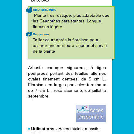
Atout séduction
Plante très rustique, plus adaptable que
les Céanothes persistantes. Longue
floraison légère.
Remarques
Tailler court après la floraison pour
assurer une meilleure vigueur et survie
de la plante
Arbuste caduque vigoureux, à tiges
pourprées portant des feuilles alternes
ovales finement dentées, de 5 cm L.
Floraison en larges panicules terminaux
de 7 cm L., rose saumoné, de juillet à
septembre.
Utilisations :
Haies mixtes, massifs