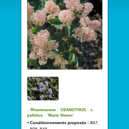
::
Rhamnaceae
::
CEANOTHUS
::
x
pallidus
::
'Marie Simon'
Conditionnements proposés :
BA7,
BP8, BA8