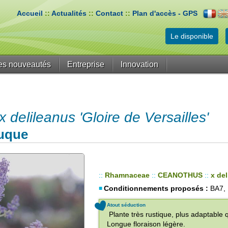
Accueil
::
Actualités
::
Contact
::
Plan d'accès - GPS
Le disponible
es nouveautés
Entreprise
Innovation
lileanus 'Gloire de Versailles'
uque
::
Rhamnaceae
::
CEANOTHUS
::
x del
Conditionnements proposés :
BA7, 
Atout séduction
Plante très rustique, plus adaptable 
Longue floraison légère.