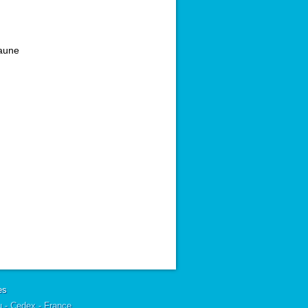
aune
es
u - Cedex - France