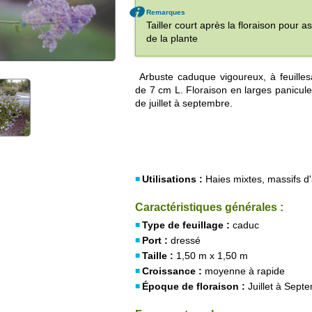
Remarques
Tailler court après la floraison pour 
de la plante
Arbuste caduque vigoureux, à feuilles
de 7 cm L. Floraison en larges panicule
de juillet à septembre.
Utilisations :
Haies mixtes, massifs d
Caractéristiques générales :
Type de feuillage :
caduc
Port :
dressé
Taille :
1,50 m x 1,50 m
Croissance :
moyenne à rapide
Époque de floraison :
Juillet à Sept