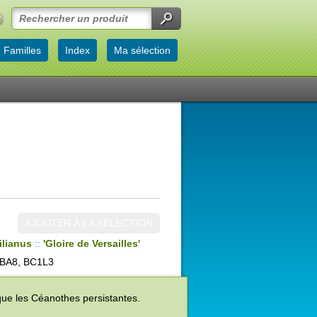
Familles
Index
Ma sélection
AJOUTER À LA SÉLECTION
ilianus
::
'Gloire de Versailles'
BA8, BC1L3
que les Céanothes persistantes.