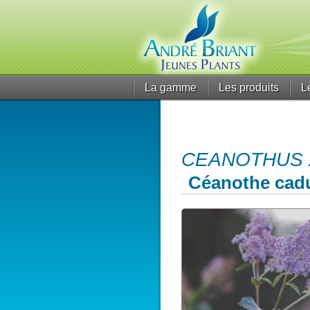
La gamme
Les produits
L
CEANOTHUS x de
Céanothe cad