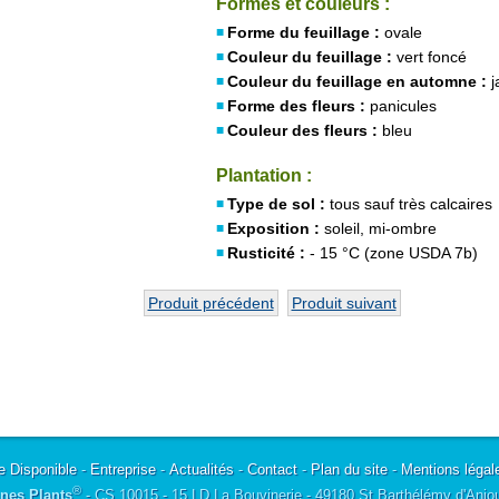
Formes et couleurs :
Forme du feuillage :
ovale
Couleur du feuillage :
vert foncé
Couleur du feuillage en automne :
j
Forme des fleurs :
panicules
Couleur des fleurs :
bleu
Plantation :
Type de sol :
tous sauf très calcaires
Exposition :
soleil, mi-ombre
Rusticité :
- 15 °C (zone USDA 7b)
Produit précédent
Produit suivant
e Disponible
-
Entreprise
-
Actualités
-
Contact
-
Plan du site
-
Mentions légal
®
nes Plants
- CS 10015 - 15 LD La Bouvinerie - 49180 St Barthélémy d'Anjo