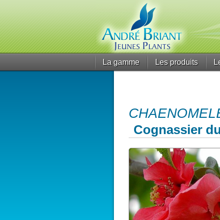
La gamme
Les produits
L
CHAENOMELES 
Cognassier d