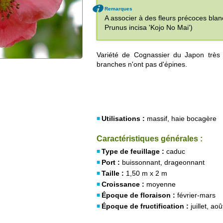
Remarques
A associer à des fleurs précoces bla
Prunus incisa 'Kojo No Mai')
Variété de Cognassier du Japon très 
branches n'ont pas d'épines.
Utilisations :
massif, haie bocagère
Caractéristiques générales :
Type de feuillage :
caduc
Port :
buissonnant, drageonnant
Taille :
1,50 m x 2 m
Croissance :
moyenne
Époque de floraison :
février-mars
Époque de fructification :
juillet, aoû