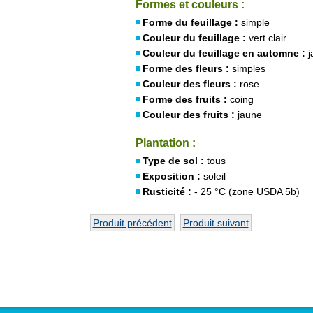
Formes et couleurs :
Forme du feuillage :
simple
Couleur du feuillage :
vert clair
Couleur du feuillage en automne :
j
Forme des fleurs :
simples
Couleur des fleurs :
rose
Forme des fruits :
coing
Couleur des fruits :
jaune
Plantation :
Type de sol :
tous
Exposition :
soleil
Rusticité :
- 25 °C (zone USDA 5b)
Produit précédent
Produit suivant