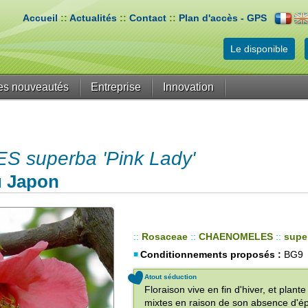
Accueil
::
Actualités
::
Contact
::
Plan d'accès - GPS
Le disponible
es nouveautés
Entreprise
Innovation
superba 'Pink Lady'
u Japon
::
Rosaceae
::
CHAENOMELES
::
supe
Conditionnements proposés :
BG9
Atout séduction
Floraison vive en fin d'hiver, et plant
mixtes en raison de son absence d'ép