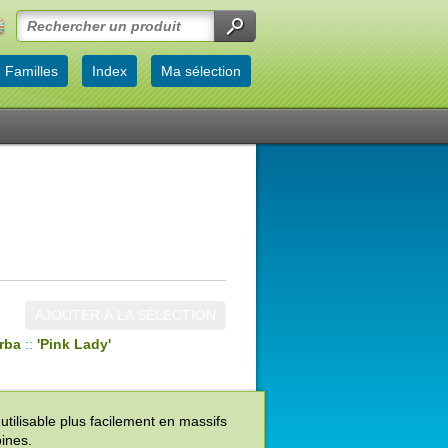
Familles
Index
Ma sélection
AJOUTER À LA SÉLECTION
rba
::
'Pink Lady'
e utilisable plus facilement en massifs
ines.