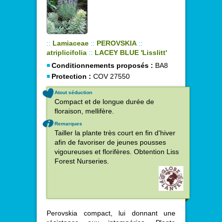
::
Lamiaceae
::
PEROVSKIA
::
atriplicifolia
::
LACEY BLUE 'Lisslitt'
Conditionnements proposés :
BA8
Protection :
COV 27550
Atout séduction
Compact et de longue durée de
floraison, mellifère.
Remarques
Tailler la plante très court en fin d'hiver
afin de favoriser de jeunes pousses
vigoureuses et florifères. Obtention Liss
Forest Nurseries.
Perovskia compact, lui donnant une