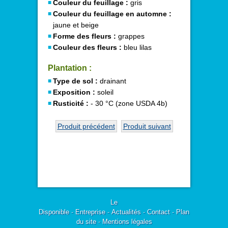
Couleur du feuillage :
gris
Couleur du feuillage en automne :
jaune et beige
Forme des fleurs :
grappes
Couleur des fleurs :
bleu lilas
Plantation :
Type de sol :
drainant
Exposition :
soleil
Rusticité :
- 30 °C (zone USDA 4b)
Produit précédent
Produit suivant
Le
Disponible
-
Entreprise
-
Actualités
-
Contact
-
Plan
du site
-
Mentions légales