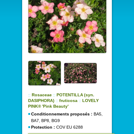
::
Rosaceae
::
POTENTILLA (syn.
DASIPHORA)
::
fruticosa
::
LOVELY
PINK® 'Pink Beauty'
Conditionnements proposés :
BA5,
BA7, BP8, BG9
Protection :
COV EU 6288