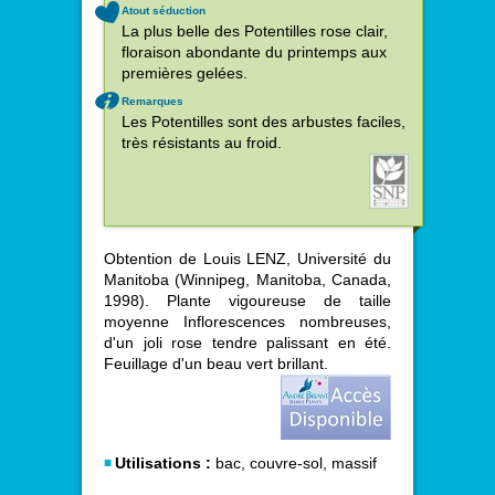
Atout séduction
La plus belle des Potentilles rose clair,
floraison abondante du printemps aux
premières gelées.
Remarques
Les Potentilles sont des arbustes faciles,
très résistants au froid.
Obtention de Louis LENZ, Université du
Manitoba (Winnipeg, Manitoba, Canada,
1998). Plante vigoureuse de taille
moyenne Inflorescences nombreuses,
d'un joli rose tendre palissant en été.
Feuillage d'un beau vert brillant.
Utilisations :
bac, couvre-sol, massif