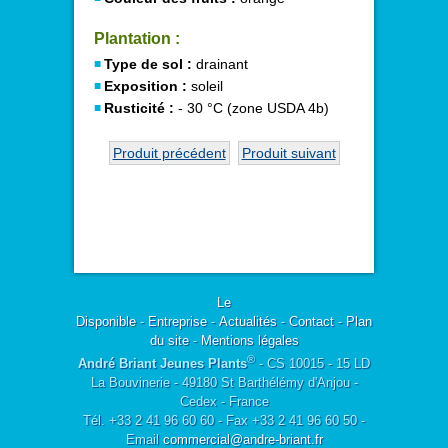
Plantation :
Type de sol :
drainant
Exposition :
soleil
Rusticité :
- 30 °C (zone USDA 4b)
Produit précédent
Produit suivant
Le
Disponible
-
Entreprise
-
Actualités
-
Contact
-
Plan
du site
-
Mentions légales
®
André Briant Jeunes Plants
- CS 10015 - 15 LD
La Bouvinerie - 49180 St Barthélémy d'Anjou -
Cedex - France
Tél. +33 2 41 96 60 60 - Fax +33 2 41 96 60 50 -
Email
commercial@andre-briant.fr