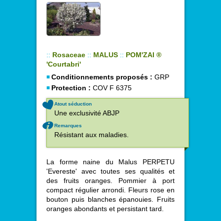
::
Rosaceae
::
MALUS
::
POM'ZAI ®
'Courtabri'
Conditionnements proposés :
GRP
Protection :
COV F 6375
Atout séduction
Une exclusivité ABJP
Remarques
Résistant aux maladies.
La forme naine du Malus PERPETU
'Evereste' avec toutes ses qualités et
des fruits oranges. Pommier à port
compact régulier arrondi. Fleurs rose en
bouton puis blanches épanouies. Fruits
oranges abondants et persistant tard.