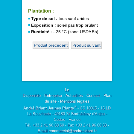
Plantation :
Type de sol :
tous sauf arides
Exposition :
soleil pas trop brûlant
Rusticité :
- 25 °C (zone USDA 5b)
Produit précédent
Produit suivant
Le
Disponible
-
Entreprise
-
Actualités
-
Contact
-
Plan
du site
-
Mentions légales
®
André Briant Jeunes Plants
- CS 10015 - 15 LD
La Bouvinerie - 49180 St Barthélémy d'Anjou -
Cedex - France
Tél. +33 2 41 96 60 60 - Fax +33 2 41 96 60 50 -
Email
commercial@andre-briant.fr