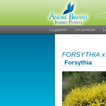
La gamme
Les produits
L
FORSYTHIA x 
Forsythia