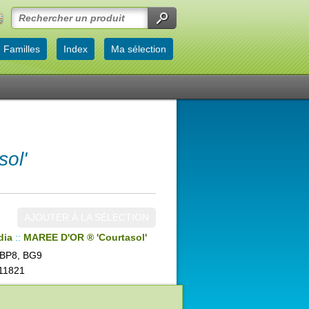
Familles
Index
Ma sélection
ol'
AJOUTER À LA SÉLECTION
dia
::
MAREE D'OR ® 'Courtasol'
BP8, BG9
11821