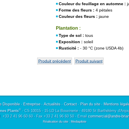
Couleur du feuillage en automne :
j
Forme des fleurs :
4 pétales
Couleur des fleurs :
jaune
Plantation :
Type de sol :
tous
Exposition :
soleil
Rusticité :
- 30 °C (zone USDA 4b)
Produit précédent
Produit suivant
e Disponible
-
Entreprise
-
Actualités
-
Contact
-
Plan du site
-
Mentions légal
®
nes Plants
- CS 10015 - 15 LD La Bouvinerie - 49180 St Barthélémy d'Anjo
l. +33 2 41 96 60 60 - Fax +33 2 41 96 60 50 - Email
commercial@andre-briant
Réalisation du site : Mediapilote