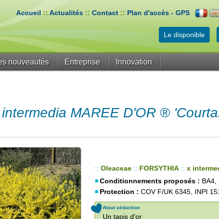
Accueil
::
Actualités
::
Contact
::
Plan d'accès - GPS
Le disponible
es nouveautés
Entreprise
Innovation
intermedia MAREE D'OR ® 'Courtas
::
Oleaceae
::
FORSYTHIA
::
x interme
Conditionnements proposés :
BA4, 
Protection :
COV F/UK 6345, INPI 15
Atout séduction
Un tapis d'or