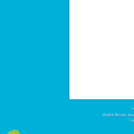
L
André Briant Jeu
Té