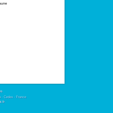
aune
es
u - Cedex - France
.fr