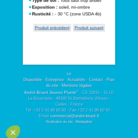
Type de sol :
Tous sauf trop arides
Exposition :
soleil, mi-ombre
Rusticité :
- 30 °C (zone USDA 4b)
Produit précédent
Produit suivant
Le
Disponible
-
Entreprise
-
Actualités
-
Contact
-
Plan
du site
-
Mentions légales
®
André Briant Jeunes Plants
- CS 10015 - 15 LD
La Bouvinerie - 49180 St Barthélémy d'Anjou -
Cedex - France
Tél. +33 2 41 96 60 60 - Fax +33 2 41 96 60 50 -
Email
commercial@andre-briant.fr
Réalisation du site : Mediapilote