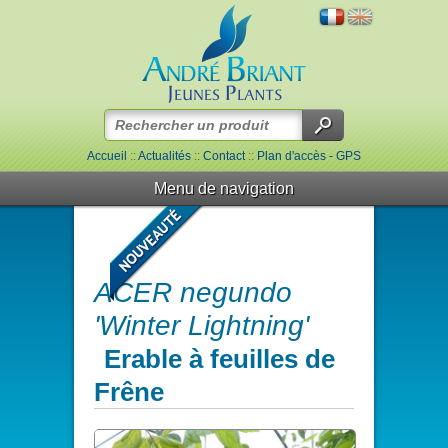
Accueil
::
Actualités
::
Contact
::
Plan d'accès - GPS
Menu de navigation
ACER negundo
'Winter Lightning'
Erable à feuilles de
Frêne