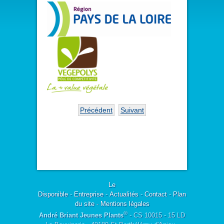
Précédent
Suivant
Le
Disponible
-
Entreprise
-
Actualités
-
Contact
-
Plan
du site
-
Mentions légales
®
André Briant Jeunes Plants
- CS 10015 - 15 LD