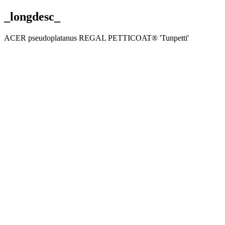
_longdesc_
ACER pseudoplatanus REGAL PETTICOAT® 'Tunpetti'